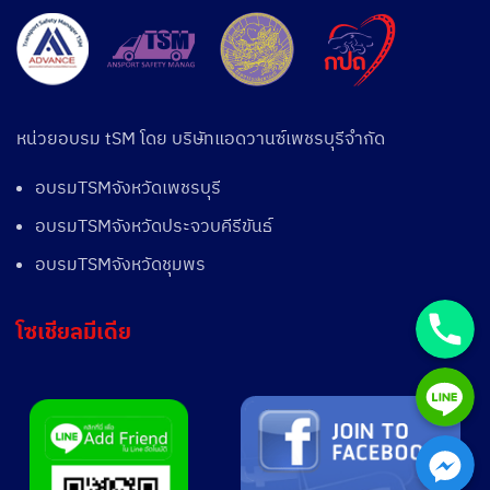
หน่วยอบรม tSM โดย บริษัทแอดวานซ์เพชรบุรีจำกัด
อบรมTSMจังหวัดเพชรบุรี
อบรมTSMจังหวัดประจวบคีรีขันธ์
อบรมTSMจังหวัดชุมพร
Phone
โซเชียลมีเดีย
Line
Facebook Messen