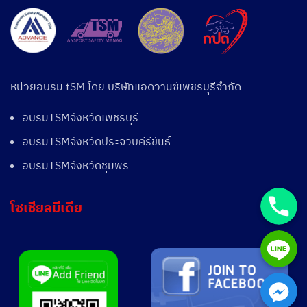
หน่วยอบรม tSM โดย บริษัทแอดวานซ์เพชรบุรีจำกัด
อบรมTSMจังหวัดเพชรบุรี
อบรมTSMจังหวัดประจวบคีรีขันธ์
อบรมTSMจังหวัดชุมพร
Phone
โซเชียลมีเดีย
Line
Facebook Messen